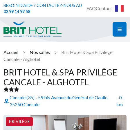
BESOIN D'AIDE ? CONTACTEZ-NOUS AU
FAQ
Contact
02 99 14 97 58
ME
Brit Hotel
Accueil
Nos salles
Brit Hotel & Spa Privilège
Cancale - Alghotel
BRIT HOTEL & SPA PRIVILÈGE
CANCALE - ALGHOTEL
Cancale (35) - 59 bis Avenue du Général de Gaulle,
- 0
35260 Cancale
km
PRIVILÈGE