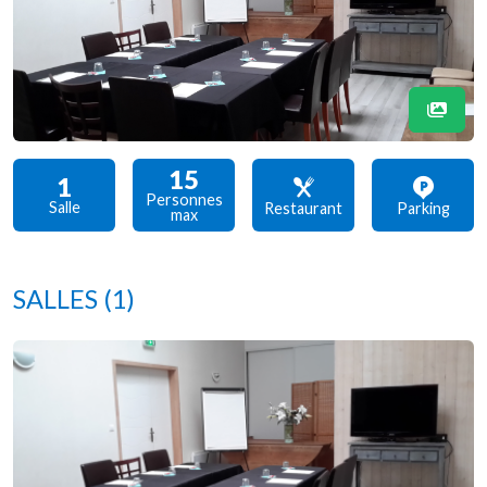
15
1
Personnes
Salle
Restaurant
Parking
max
SALLES
(1)