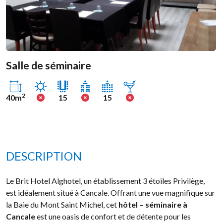
Salle de séminaire
Ensoleillé
Non
Non
Non
2
40m
15
15
DESCRIPTION
Le Brit Hotel Alghotel, un établissement 3 étoiles Privilège,
est idéalement situé à Cancale. Offrant une vue magnifique sur
la Baie du Mont Saint Michel, cet
hôtel – séminaire à
Cancale
est une oasis de confort et de détente pour les