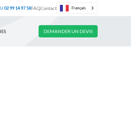
FAQ
Contact
AU
02 99 14 97 58
Français
IES
DEMANDER UN DEVIS