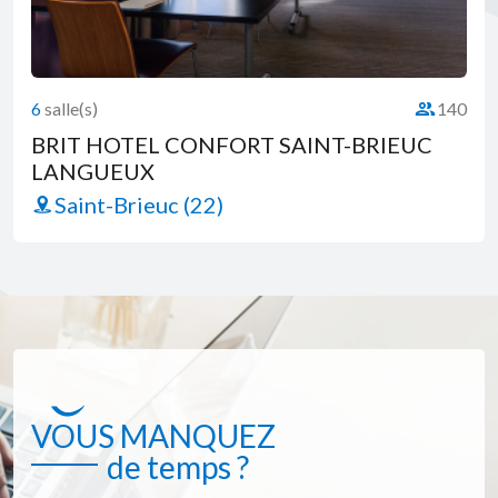
6
salle(s)
140
é :
Capacité :
BRIT HOTEL CONFORT SAINT-BRIEUC
LANGUEUX
Saint-Brieuc (22)
VOUS MANQUEZ
de temps ?