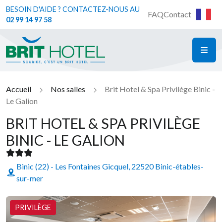
BESOIN D'AIDE ? CONTACTEZ-NOUS AU
FAQ
Contact
02 99 14 97 58
ME
Brit Hotel
Accueil
Nos salles
Brit Hotel & Spa Privilège Binic -
Le Galion
BRIT HOTEL & SPA PRIVILÈGE
BINIC - LE GALION
Binic (22) - Les Fontaines Gicquel, 22520 Binic-étables-
sur-mer
PRIVILÈGE