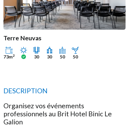
Terre Neuvas
Ensoleillé
Oui
2
73m
30
30
50
50
DESCRIPTION
Organisez vos événements
professionnels au Brit Hotel Binic Le
Galion