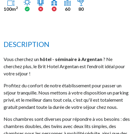
Ensoleillé
Oui
Non
Non
2
100m
60
80
DESCRIPTION
Vous cherchez un
hôtel - séminaire à Argentan
? Ne
cherchez plus, le Brit Hotel Argentan est l'endroit idéal pour
votre séjour !
Profitez du confort de notre établissement pour passer un
séjour tranquille. Nous mettons à votre disposition un parking
privé, et le meilleur dans tout cela, c'est qu'il est totalement
gratuit pendant toute la durée de votre séjour chez nous.
Nos chambres sont diverses pour répondre à vos besoins : des
chambres doubles, des twins avec deux lits simples, des
chambres pour les personnes à mobilité réduite, ainsi que des