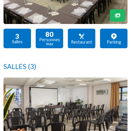
80
3
Personnes
Salles
Restaurant
Parking
max
SALLES
(3)