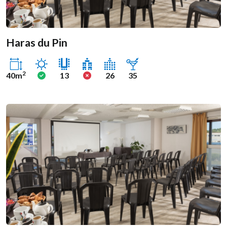
Haras du Pin
Ensoleillé
Oui
Non
2
40m
13
26
35