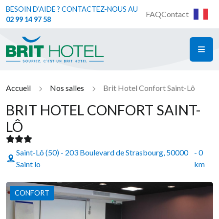
BESOIN D'AIDE ? CONTACTEZ-NOUS AU
FAQ
Contact
02 99 14 97 58
ME
Brit Hotel
Accueil
Nos salles
Brit Hotel Confort Saint-Lô
BRIT HOTEL CONFORT SAINT-
LÔ
Saint-Lô (50) - 203 Boulevard de Strasbourg, 50000
- 0
Saint lo
km
CONFORT