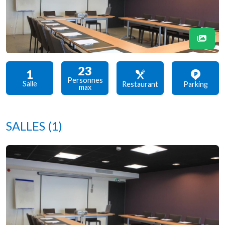
23
1
Personnes
Salle
Restaurant
Parking
max
SALLES
(1)