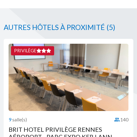
AUTRES HÔTELS À PROXIMITÉ
(5)
PRIVILÈGE
9
salle(s)
140
té :
Capacité :
BRIT HOTEL PRIVILÈGE RENNES
AÉROPORT - PARC EXPO KER LANN