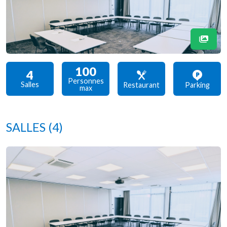
100
4
Personnes
Salles
Restaurant
Parking
max
SALLES
(4)