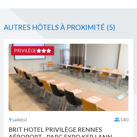
AUTRES HÔTELS À PROXIMITÉ
(5)
PRIVILÈGE
9
salle(s)
140
té :
Capacité :
BRIT HOTEL PRIVILÈGE RENNES
AÉROPORT - PARC EXPO KER LANN