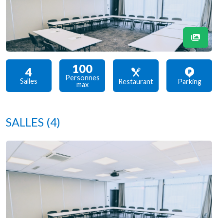
100
4
Personnes
Salles
Restaurant
Parking
max
SALLES
(4)