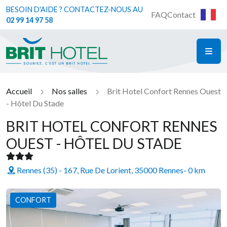
BESOIN D'AIDE ? CONTACTEZ-NOUS AU
FAQ
Contact
02 99 14 97 58
ME
Brit Hotel
Accueil
Nos salles
Brit Hotel Confort Rennes Ouest
- Hôtel Du Stade
BRIT HOTEL CONFORT RENNES
OUEST - HÔTEL DU STADE
Rennes (35) - 167, Rue De Lorient, 35000 Rennes
- 0 km
CONFORT