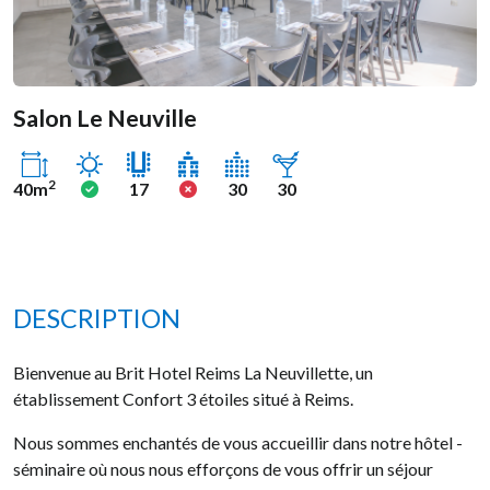
Salon Le Neuville
Ensoleillé
Oui
Non
2
40m
17
30
30
DESCRIPTION
Bienvenue au Brit Hotel Reims La Neuvillette, un
établissement Confort 3 étoiles situé à Reims.
Nous sommes enchantés de vous accueillir dans notre hôtel -
séminaire où nous nous efforçons de vous offrir un séjour