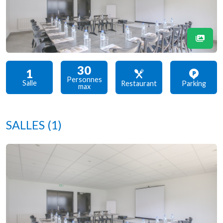
30
1
Personnes
Salle
Restaurant
Parking
max
SALLES
(1)