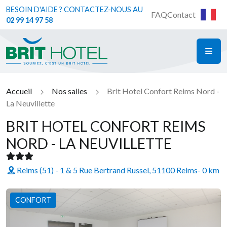
BESOIN D'AIDE ? CONTACTEZ-NOUS AU
FAQ
Contact
02 99 14 97 58
ME
Brit Hotel
Accueil
Nos salles
Brit Hotel Confort Reims Nord -
La Neuvillette
BRIT HOTEL CONFORT REIMS
NORD - LA NEUVILLETTE
Reims (51) - 1 & 5 Rue Bertrand Russel, 51100 Reims
- 0 km
CONFORT