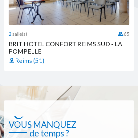
2
salle(s)
65
té :
Capacité 
BRIT HOTEL CONFORT REIMS SUD - LA
POMPELLE
Reims (51)
VOUS MANQUEZ
de temps ?