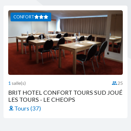
CONFORT
1
salle(s)
25
té :
Capacité 
BRIT HOTEL CONFORT TOURS SUD JOUÉ
LES TOURS - LE CHEOPS
Tours (37)