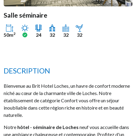
Salle séminaire
Ensoleillé
Oui
2
50m
24
32
32
32
DESCRIPTION
Bienvenue au Brit Hotel Loches, un havre de confort moderne
niché au cœur de la charmante ville de Loches. Notre
établissement de catégorie Confort vous offre un séjour
inoubliable dans cette région riche en histoire et en beauté
naturelle.
Notre
hôtel - séminaire de Loches
neuf vous accueille dans
une ambiance chaleureuse et contemporaine. Profitez d'un