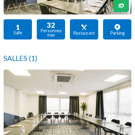
32
1
Personnes
Salle
Restaurant
Parking
max
SALLES
(1)