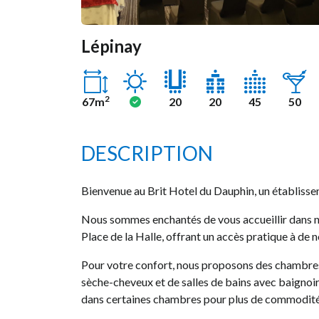
Lépinay
Ensoleillé
Oui
2
67m
20
20
45
50
DESCRIPTION
Bienvenue au Brit Hotel du Dauphin, un établisse
Nous sommes enchantés de vous accueillir dans 
Place de la Halle, offrant un accès pratique à de 
Pour votre confort, nous proposons des chambres 
sèche-cheveux et de salles de bains avec baigno
dans certaines chambres pour plus de commodité