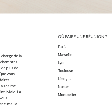
OÙ FAIRE UNE RÉUNION ?
Paris
Marseille
 charge de la
de chambres
Lyon
u de plus de
Toulouse
. Que vous
Limoges
ffaires
s au calme
Nantes
aint-Malo, La
Montpellier
 vous
ar e-mail à