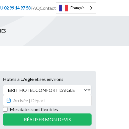
FAQ
Contact
AU
02 99 14 97 58
Français
IES
Hôtels à
L'Aigle
et ses environs
Hôtel
Mes dates sont flexibles
RÉALISER MON DEVIS