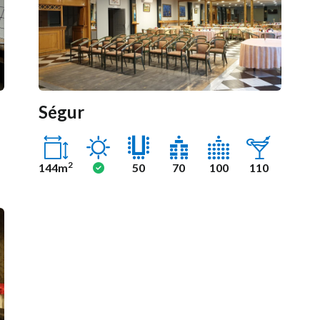
Ségur
Ensoleillé
Oui
2
144m
50
70
100
110