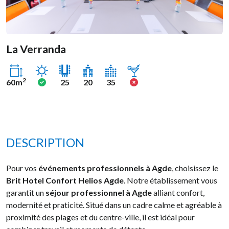
La Verranda
Ensoleillé
Oui
Non
2
60m
25
20
35
DESCRIPTION
Pour vos
événements professionnels à Agde
, choisissez le
Brit Hotel Confort Helios Agde
. Notre établissement vous
garantit un
séjour professionnel à Agde
alliant confort,
modernité et praticité. Situé dans un cadre calme et agréable à
proximité des plages et du centre-ville, il est idéal pour