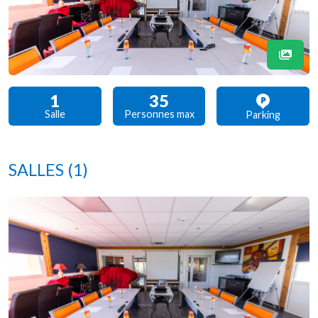
1
35
Salle
Personnes max
Parking
SALLES
(1)