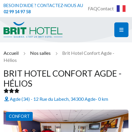
BESOIN D'AIDE ? CONTACTEZ-NOUS AU
FAQ
Contact
02 99 14 97 58
ME
Brit Hotel
Accueil
Nos salles
Brit Hotel Confort Agde -
Hélios
BRIT HOTEL CONFORT AGDE -
HÉLIOS
Agde (34) - 12 Rue du Labech, 34300 Agde
- 0 km
CONFORT