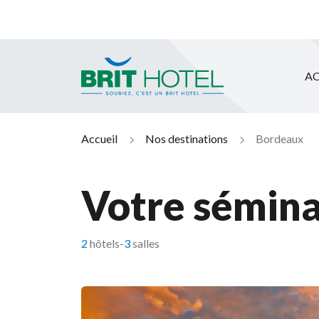
AC
Brit Hotel
Accueil
Nos destinations
Bordeaux
Votre sémina
2
hôtels
-
3
salles