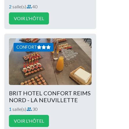
2
salle(s)
40
Capacité :
VOIR L'HÔTEL
CONFORT
BRIT HOTEL CONFORT REIMS
NORD - LA NEUVILLETTE
1
salle(s)
30
Capacité :
VOIR L'HÔTEL