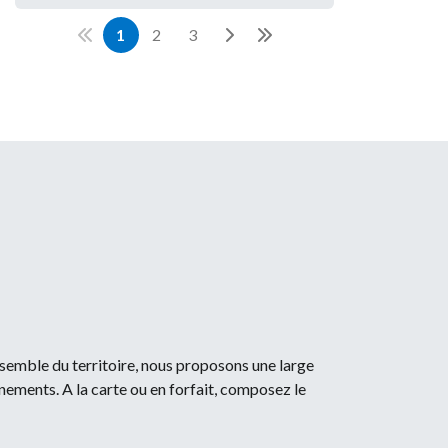
1
2
3
Première page
Suivant
Dernière page
ensemble du territoire, nous proposons une large
ments. A la carte ou en forfait, composez le