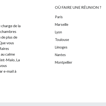
OÙ FAIRE UNE RÉUNION ?
Paris
Marseille
 charge de la
de chambres
Lyon
u de plus de
Toulouse
. Que vous
Limoges
ffaires
s au calme
Nantes
aint-Malo, La
Montpellier
 vous
ar e-mail à