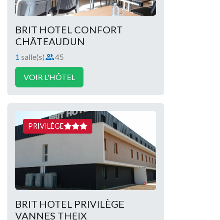
BRIT HOTEL CONFORT
CHÂTEAUDUN
1
salle(s)
45
Capacité :
VOIR L'HÔTEL
PRIVILÈGE
BRIT HOTEL PRIVILÈGE
VANNES THEIX